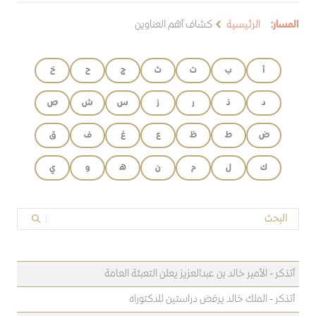
المسار:
الرئيسية
كشاف أهم العناوين
أ
ب
ت
ث
ج
ح
خ
د
ذ
ر
ز
س
ش
ص
ض
ط
ظ
ع
غ
ف
ق
ك
ل
م
ن
ه
و
ي
أتذكر - الأمير خالد بن عبدالعزيز يعلن التعبئة العامة
أتذكر - الملك خالد يرفض دراستين للدكتوراه