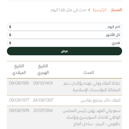
المسار:
الرئيسية
حدث في مثل هذا اليوم
عرض
التاريخ
التاريخ
الحدث
الهجري
الميلادي
جلالة الملك وولي عهده يؤكدان دعم
09/10/1401
09/08/1981
المملكة للمؤسسات الإسلامية
الملك خالد يجتمع بفانس
24/08/1397
09/08/1977
سمو ولي العهد يهنئ رئيس المجلس
21/07/1394
09/08/1974
الوطني للاتحاد السويسري ورؤساء
داهومي - النيجر - ساحل العاج